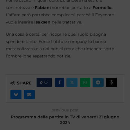
nome uscito in quel ruolo. L’olandese ha estro e
concretezza e
Fabiani
vorrebbe portarlo a
Formello.
L’affare però potrebbe complicarsi perché il Feyenord
vuole inserire
Isaksen
nella trattativa.
Una cosa è certa: per ricoprire quel ruolo bisogna
spendere tanto. Forse Lotito e company lo hanno
metabolizzato e a noi non ci resta che rimanere sotto
l’ombrellone aspettando notizie.
0
SHARE
previous post
Programma delle partite in TV di venerdì 21 giugno
2024