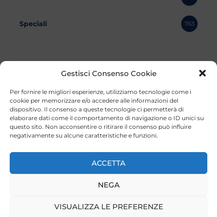
Speciali
763
Gestisci Consenso Cookie
Per fornire le migliori esperienze, utilizziamo tecnologie come i
cookie per memorizzare e/o accedere alle informazioni del
dispositivo. Il consenso a queste tecnologie ci permetterà di
elaborare dati come il comportamento di navigazione o ID unici su
questo sito. Non acconsentire o ritirare il consenso può influire
negativamente su alcune caratteristiche e funzioni.
©2023 Tutti i diritti riservati
Lazio Live TV
Testata Giornalistica - Autorizzazione Tribunale di Roma
ACCETTA
n°85/2022 - Direttore Responsabile: Francesco Vergovich
NEGA
Privacy
|
Pubblicità
|
Termini e Condizioni
|
Cookie
VISUALIZZA LE PREFERENZE