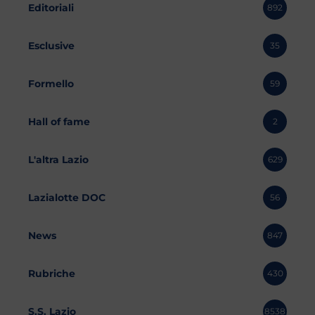
Editoriali
892
Esclusive
35
Formello
59
Hall of fame
2
L'altra Lazio
629
Lazialotte DOC
56
News
847
Rubriche
430
S.S. Lazio
8538