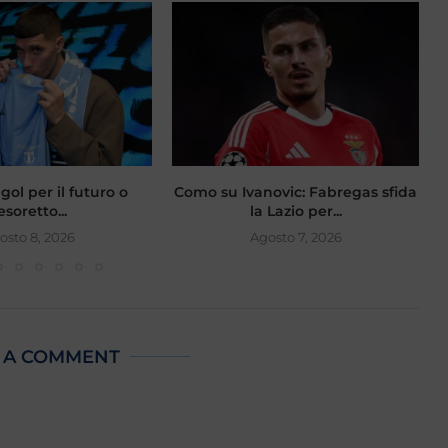
gol per il futuro o
Como su Ivanovic: Fabregas sfida
esoretto...
la Lazio per...
osto 8, 2026
Agosto 7, 2026
 A COMMENT