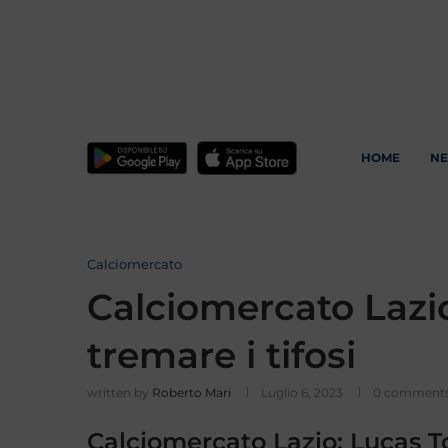
HOME
N
Calciomercato
Calciomercato Lazio,
tremare i tifosi
written by
Roberto Mari
Luglio 6, 2023
0 comment
Calciomercato Lazio: Lucas To