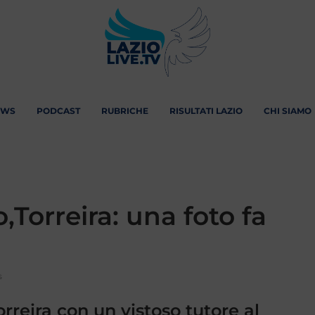
EWS
PODCAST
RUBRICHE
RISULTATI LAZIO
CHI SIAMO
Torreira: una foto fa
s
rreira con un vistoso tutore al