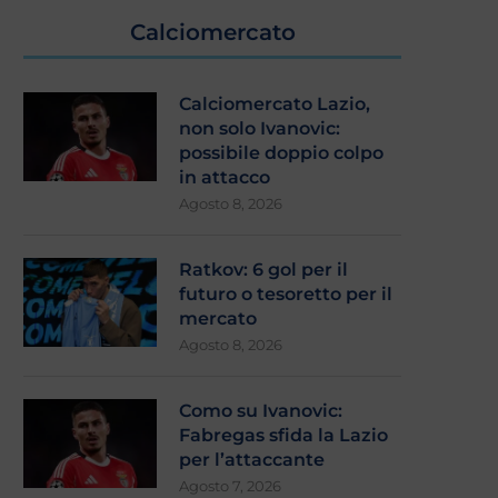
Calciomercato
Calciomercato Lazio,
non solo Ivanovic:
possibile doppio colpo
in attacco
Agosto 8, 2026
Calciomercato Lazio, avanza
Calciomercato Lazio, no
Hautekiet: i dettagli
Gimenez: nome nuovo p
Agosto 6, 2026
Agosto 5, 2026
Ratkov: 6 gol per il
futuro o tesoretto per il
mercato
Agosto 8, 2026
Como su Ivanovic:
Fabregas sfida la Lazio
per l’attaccante
Agosto 7, 2026