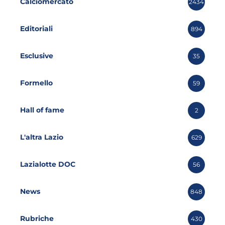
Calciomercato
2434
Editoriali
894
Esclusive
35
Formello
59
Hall of fame
2
L'altra Lazio
629
Lazialotte DOC
56
News
848
Rubriche
430