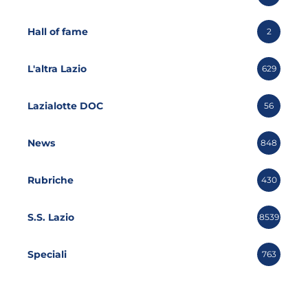
Hall of fame
2
L'altra Lazio
629
Lazialotte DOC
56
News
848
Rubriche
430
S.S. Lazio
8539
Speciali
763