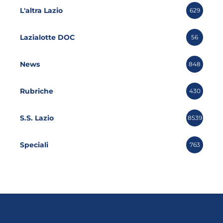
L'altra Lazio
629
Lazialotte DOC
56
News
848
Rubriche
430
S.S. Lazio
8539
Speciali
763