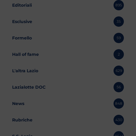
Editoriali
895
Esclusive
35
Formello
59
Hall of fame
2
L'altra Lazio
629
Lazialotte DOC
56
News
848
Rubriche
430