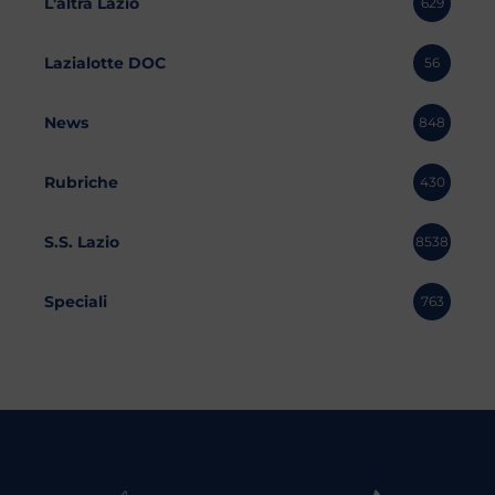
L'altra Lazio
629
Lazialotte DOC
56
News
848
Rubriche
430
S.S. Lazio
8538
Speciali
763