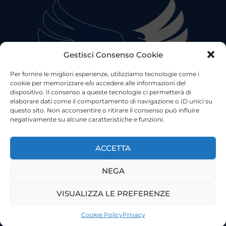
Gestisci Consenso Cookie
Per fornire le migliori esperienze, utilizziamo tecnologie come i
cookie per memorizzare e/o accedere alle informazioni del
dispositivo. Il consenso a queste tecnologie ci permetterà di
elaborare dati come il comportamento di navigazione o ID unici su
questo sito. Non acconsentire o ritirare il consenso può influire
negativamente su alcune caratteristiche e funzioni.
©2023 Tutti i diritti riservati
Lazio Live TV
Testata Giornalistica - Autorizzazione Tribunale di Roma
ACCETTA
n°85/2022 - Direttore Responsabile: Francesco Vergovich
NEGA
Privacy
|
Pubblicità
|
Termini e Condizioni
|
Cookie
VISUALIZZA LE PREFERENZE
Cookie Policy
Privacy