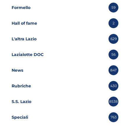
Formello
59
Hall of fame
2
L'altra Lazio
629
Lazialotte DOC
56
News
847
Rubriche
430
S.S. Lazio
8538
Speciali
763