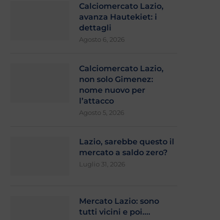
Calciomercato Lazio,
avanza Hautekiet: i
dettagli
Agosto 6, 2026
Calciomercato Lazio,
Mercato Lazio: sono tutti vicini e
Lazio, sfuma anche Mar
non solo Gimenez:
poi….
emergenza in difesa pe
nome nuovo per
Luglio 30, 2026
Luglio 29, 2026
l’attacco
Agosto 5, 2026
Lazio, sarebbe questo il
mercato a saldo zero?
Luglio 31, 2026
Mercato Lazio: sono
tutti vicini e poi….