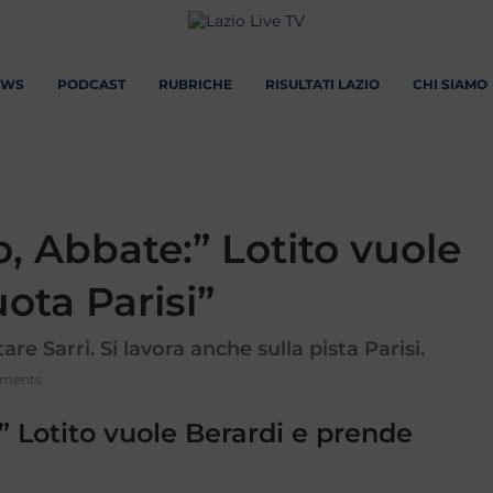
EWS
PODCAST
RUBRICHE
RISULTATI LAZIO
CHI SIAMO
, Abbate:” Lotito vuole
ota Parisi”
e Sarri. Si lavora anche sulla pista Parisi.
ments
” Lotito vuole Berardi e prende