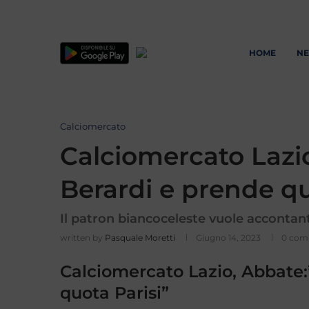
HOME
N
Calciomercato
Calciomercato Lazio
Berardi e prende qu
Il patron biancoceleste vuole accontantar
written by
Pasquale Moretti
Giugno 14, 2023
0 com
Calciomercato Lazio, Abbate:
quota Parisi”