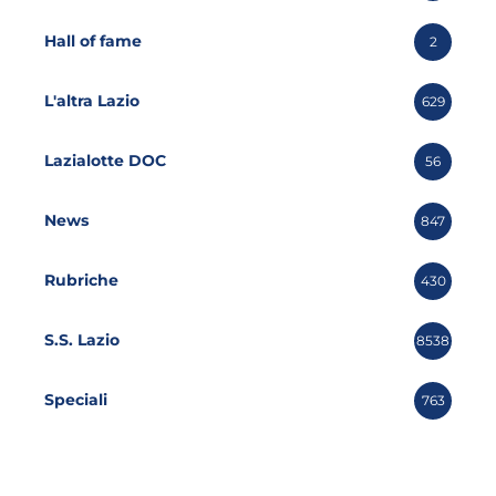
Hall of fame
2
L'altra Lazio
629
Lazialotte DOC
56
News
847
Rubriche
430
S.S. Lazio
8538
Speciali
763