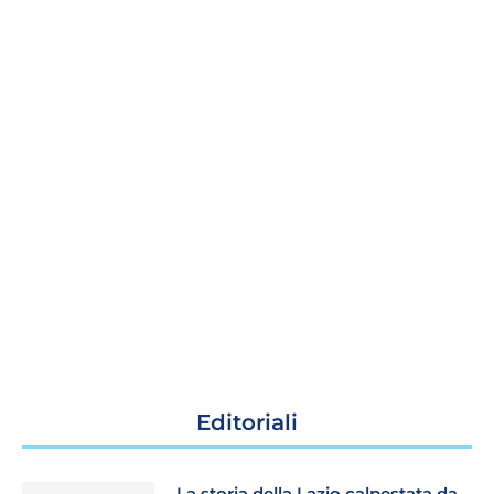
Editoriali
La storia della Lazio calpestata da