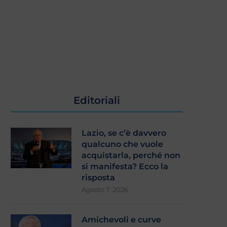
Editoriali
Lazio, se c’è davvero
Lazio, questi rinforzi quando
Il silenzio attorno alla L
qualcuno che vuole
arrivano?
assurdo: qualcuno..
acquistarla, perché non
Agosto 4, 2026
Luglio 30, 2026
si manifesta? Ecco la
risposta
Agosto 7, 2026
Amichevoli e curve