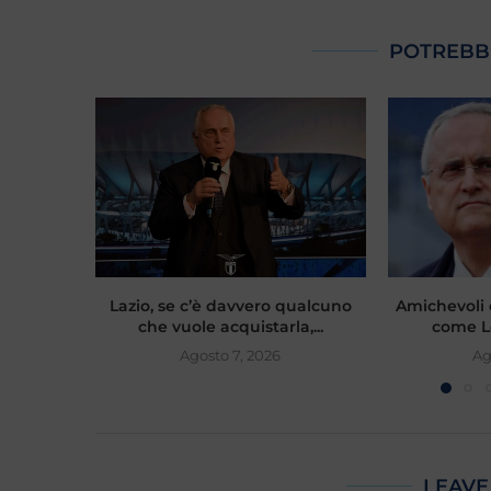
POTREBB
Lazio, se c’è davvero qualcuno
Amichevoli 
che vuole acquistarla,...
come Lo
Agosto 7, 2026
Ag
LEAVE