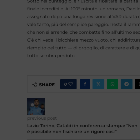
Sotto nel punteggio, è riuscita a ribaltare la partita
finale incredibile. Al 100° minuto, un romano, Danil
assegnato dopo una lunga revisione al VAR durata q
vale tanto, più del semplice pareggio. Resta il ram
che non si arrende, che combatte fino all’ultimo seco
C’è chi vede il bicchiere mezzo vuoto, chi addirittura 
riempito del tutto — di orgoglio, di carattere e di 
tutto sembra perduto.
0
SHARE
previous post
Lazio-Torino, Cataldi in conferenza stampa: “Non
è possibile non fischiare un rigore così”