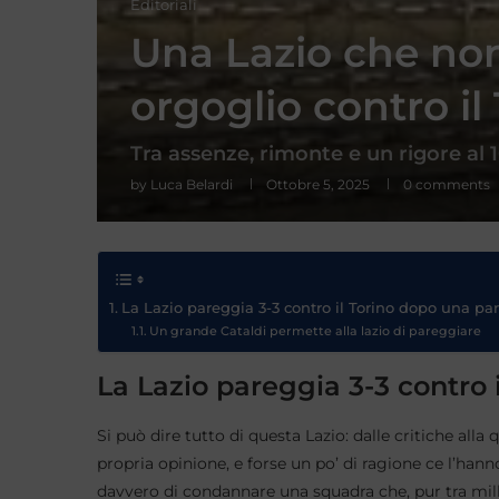
Editoriali
Una Lazio che non
orgoglio contro il
Tra assenze, rimonte e un rigore al 1
by
Luca Belardi
Ottobre 5, 2025
0 comments
La Lazio pareggia 3-3 contro il Torino dopo una parti
Un grande Cataldi permette alla lazio di pareggiare
La Lazio pareggia 3-3 contro i
Si può dire tutto di questa Lazio: dalle critiche alla 
propria opinione, e forse un po’ di ragione ce l’hann
davvero di condannare una squadra che, pur tra mille