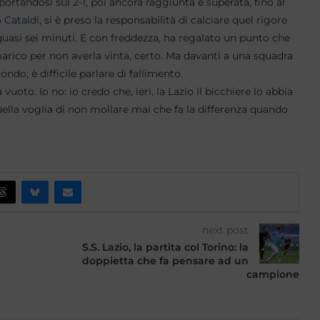
 portandosi sul 2-1, poi ancora raggiunta e superata, fino al
o
Cataldi
, si è preso la responsabilità di calciare quel rigore
uasi sei minuti. E con freddezza, ha regalato un punto che
marico per non averla vinta, certo. Ma davanti a una squadra
ndo, è difficile parlare di fallimento.
vuoto. Io no: io credo che, ieri, la Lazio il bicchiere lo abbia
quella voglia di non mollare mai che fa la differenza quando
next post
S.S. Lazio, la partita col Torino: la
doppietta che fa pensare ad un
campione