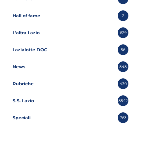
Hall of fame
2
L'altra Lazio
629
Lazialotte DOC
56
News
848
Rubriche
430
S.S. Lazio
8542
Speciali
763