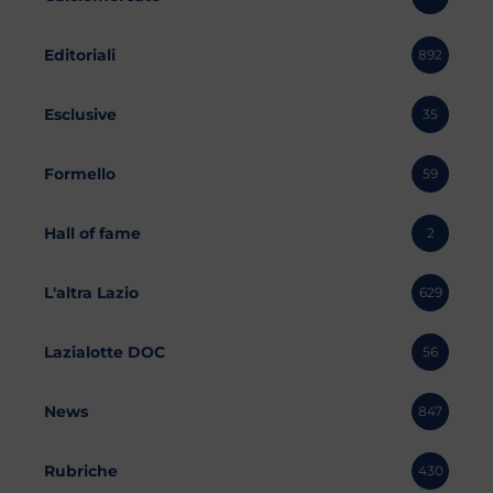
Editoriali
892
Esclusive
35
Formello
59
Hall of fame
2
L'altra Lazio
629
Lazialotte DOC
56
News
847
Rubriche
430