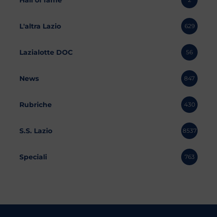
L'altra Lazio
629
Lazialotte DOC
56
News
847
Rubriche
430
S.S. Lazio
8537
Speciali
763