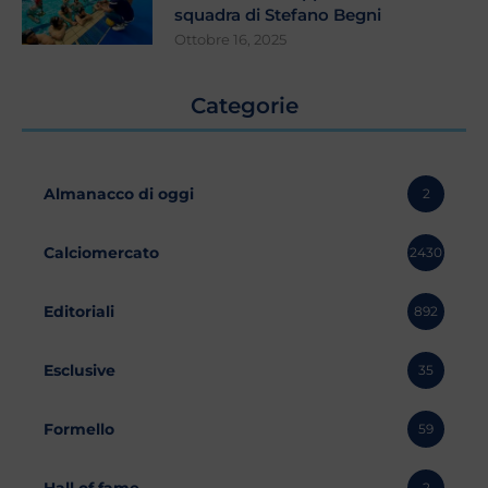
squadra di Stefano Begni
Ottobre 16, 2025
Categorie
Almanacco di oggi
2
Calciomercato
2430
Editoriali
892
Esclusive
35
Formello
59
Hall of fame
2