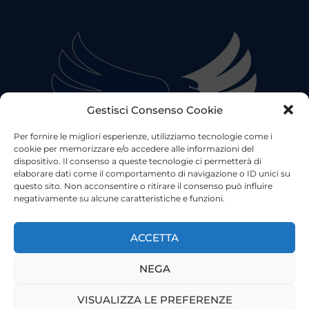
Gestisci Consenso Cookie
Per fornire le migliori esperienze, utilizziamo tecnologie come i
cookie per memorizzare e/o accedere alle informazioni del
dispositivo. Il consenso a queste tecnologie ci permetterà di
elaborare dati come il comportamento di navigazione o ID unici su
questo sito. Non acconsentire o ritirare il consenso può influire
negativamente su alcune caratteristiche e funzioni.
©2023 Tutti i diritti riservati
Lazio Live TV
Testata Giornalistica - Autorizzazione Tribunale di Roma
ACCETTA
n°85/2022 - Direttore Responsabile: Francesco Vergovich
NEGA
Privacy
|
Pubblicità
|
Termini e Condizioni
|
Cookie
VISUALIZZA LE PREFERENZE