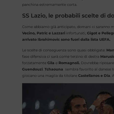
panchina estremamente corta.
SS Lazio, le probabili scelte di 
Come abbiamo già anticipato, domani ci saranno mol
Vecino, Patric e Lazzari
infortunati,
Gigot e Pellegr
arrivato Ibrahimovic sono fuori dalla lista UEFA.
Le scelte di conseguenza sono quasi obbligate:
Man
fase difensiva ci sarà come terzino di destra
Marusi
forzatamente
Gila
e
Romagnoli.
Dovrebbe riposare 
Guendouzi
.
Tchaouna
sembra favorito al danese I
giocano una maglia da titolare
Castellanos e Dia
. 