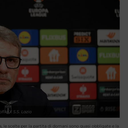
filo X S.S. Lazio
ista, le scelte per la partita di domani sono quasi obbligate e la