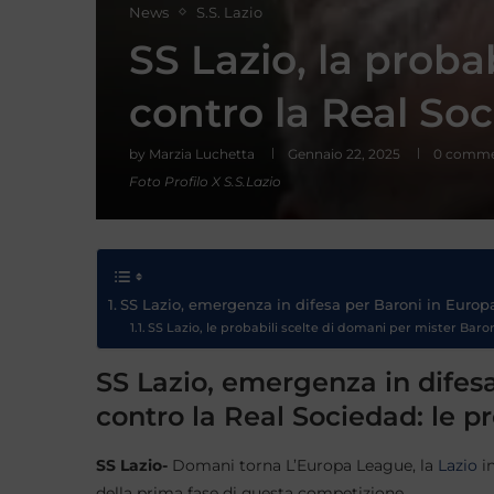
News
S.S. Lazio
SS Lazio, la prob
contro la Real So
by
Marzia Luchetta
Gennaio 22, 2025
0 comme
Foto Profilo X S.S.Lazio
SS Lazio, emergenza in difesa per Baroni in Europa
SS Lazio, le probabili scelte di domani per mister Baro
SS Lazio, emergenza in difes
contro la Real Sociedad: le p
SS Lazio-
Domani torna L’Europa League, la
Lazio
in
della prima fase di questa competizione.