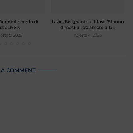
orini: il ricordo di
Lazio, Bisignani sui tifosi: “Stanno
F
azioLiveTv
dimostrando amore alla...
osto 5, 2026
Agosto 4, 2026
 A COMMENT