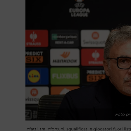
Foto pro
Infatti, tra infortuni, squalificati e giocatori fuori l