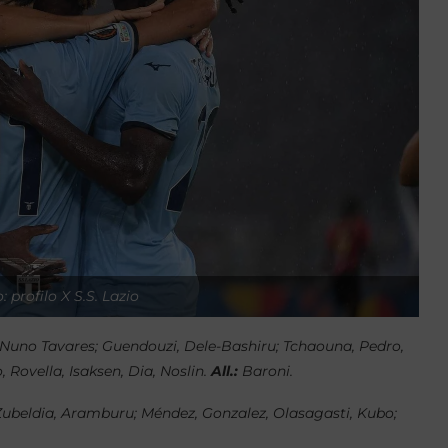
: profilo X S.S. Lazio
 Nuno Tavares; Guendouzi, Dele-Bashiru; Tchaouna, Pedro,
 Rovella, Isaksen, Dia, Noslin.
All.:
Baroni.
ubeldia, Aramburu; Méndez, Gonzalez, Olasagasti, Kubo;