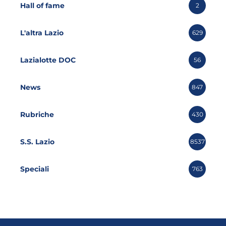
Hall of fame
2
L'altra Lazio
629
Lazialotte DOC
56
News
847
Rubriche
430
S.S. Lazio
8537
Speciali
763