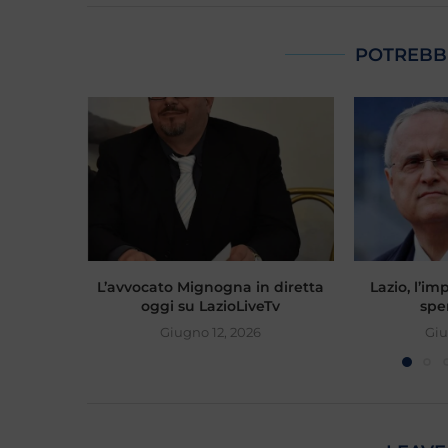
POTREBB
L’avvocato Mignogna in diretta
Lazio, l’i
oggi su LazioLiveTv
sper
Giugno 12, 2026
Giu