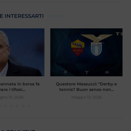
E INTERESSARTI
mpennata in borsa fa
Questore Massucci: “Derby e
are i tifosi:...
tennis? Buon senso non...
gno 10, 2026
Maggio 10, 2026