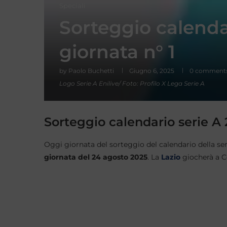
Speciali
Sorteggio calenda
giornata n° 1
by
Paolo Buchetti
Giugno 6, 2025
0 comment
Logo Serie A Enilive/ Foto: Profilo X Lega Serie A
Sorteggio calendario serie A 
Oggi giornata del sorteggio del calendario della se
giornata del 24 agosto 2025
. La
Lazio
giocherà a 