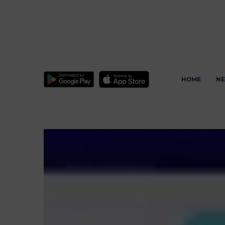
HOME
N