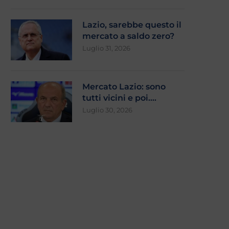
Lazio, sarebbe questo il
mercato a saldo zero?
Luglio 31, 2026
Mercato Lazio: sono
tutti vicini e poi….
Luglio 30, 2026
Dominio inglese: tre squadre in
Gravina attacca Lotito:
finale in Europa
conflitto d’interessi
Maggio 8, 2026
Aprile 30, 2026