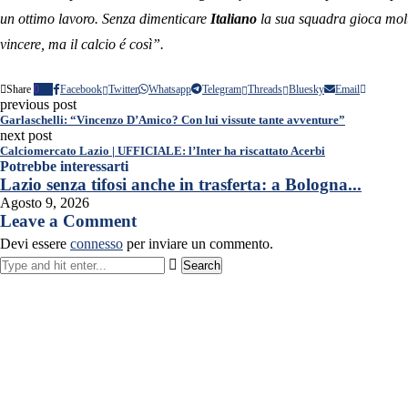
un ottimo lavoro. Senza dimenticare
Italiano
la sua squadra gioca molt
vincere, ma il calcio é così”.
Share
0
Facebook
Twitter
Whatsapp
Telegram
Threads
Bluesky
Email
previous post
Garlaschelli: “Vincenzo D’Amico? Con lui vissute tante avventure”
next post
Calciomercato Lazio | UFFICIALE: l’Inter ha riscattato Acerbi
Potrebbe interessarti
Lazio senza tifosi anche in trasferta: a Bologna...
Agosto 9, 2026
Leave a Comment
Devi essere
connesso
per inviare un commento.