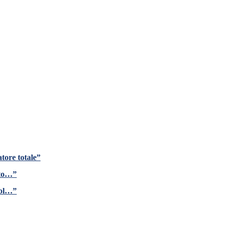
tore totale”
ito…”
gol…”