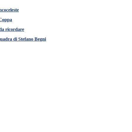
ncoceleste
 Coppa
 da ricordare
squadra di Stefano Begni