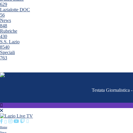
629
Lazialotte DOC
56
News
848
Rubriche
430
S.S. Lazio
8540
Speciali
763
Testata Giornalistica
Home
News