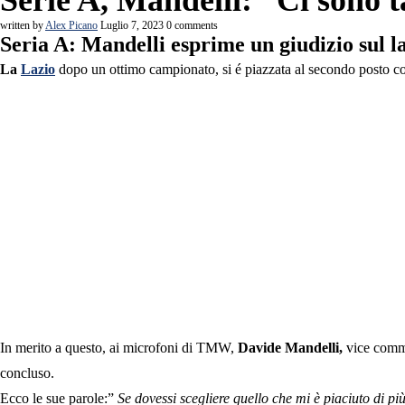
Serie A, Mandelli: “Ci sono t
written by
Alex Picano
Luglio 7, 2023
0 comments
Seria A: Mandelli esprime un giudizio sul l
La
Lazio
dopo un ottimo campionato, si é piazzata al secondo posto c
In merito a questo, ai microfoni di TMW,
Davide Mandelli,
vice commis
concluso.
Ecco le sue parole:”
Se dovessi scegliere quello che mi è piaciuto di più