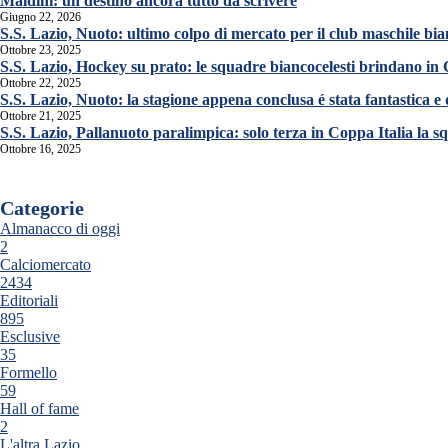
Maldini: un destino ancora tutto da scrivere
Giugno 22, 2026
S.S. Lazio, Nuoto: ultimo colpo di mercato per il club maschile bia
Ottobre 23, 2025
S.S. Lazio, Hockey su prato: le squadre biancocelesti brindano in
Ottobre 22, 2025
S.S. Lazio, Nuoto: la stagione appena conclusa é stata fantastica e
Ottobre 21, 2025
S.S. Lazio, Pallanuoto paralimpica: solo terza in Coppa Italia la 
Ottobre 16, 2025
Categorie
Almanacco di oggi
2
Calciomercato
2434
Editoriali
895
Esclusive
35
Formello
59
Hall of fame
2
L'altra Lazio