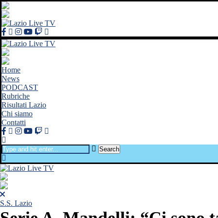
Home
News
PODCAST
Rubriche
Risultati Lazio
Chi siamo
Contatti
Search
S.S. Lazio