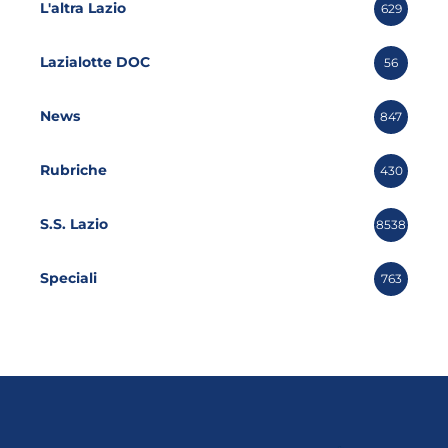
L'altra Lazio
629
Lazialotte DOC
56
News
847
Rubriche
430
S.S. Lazio
8538
Speciali
763