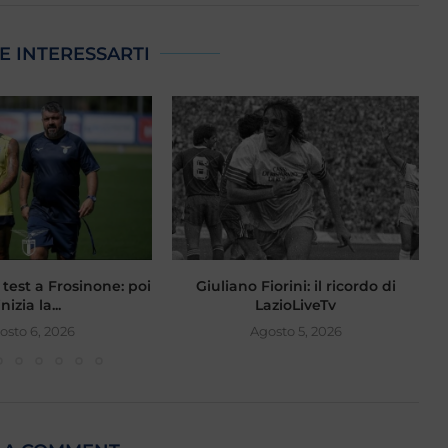
E INTERESSARTI
 test a Frosinone: poi
Giuliano Fiorini: il ricordo di
L
inizia la...
LazioLiveTv
osto 6, 2026
Agosto 5, 2026