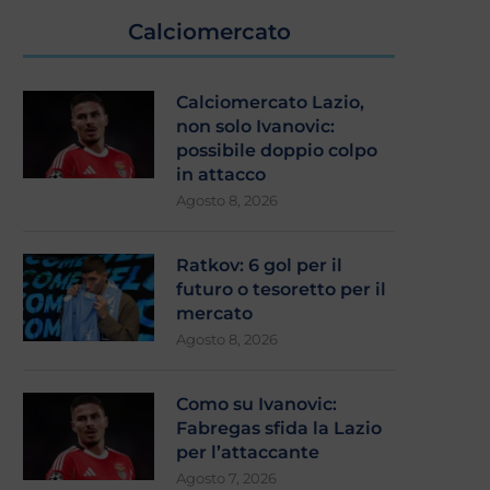
Calciomercato
Calciomercato Lazio,
non solo Ivanovic:
possibile doppio colpo
in attacco
Agosto 8, 2026
Ratkov: 6 gol per il
futuro o tesoretto per il
mercato
azio, Bisignani sui tifosi: “Stanno
Flaminio, stretta finale: s
dimostrando amore alla...
l’esito
Agosto 8, 2026
Agosto 4, 2026
Agosto 4, 2026
Como su Ivanovic:
Fabregas sfida la Lazio
per l’attaccante
Agosto 7, 2026