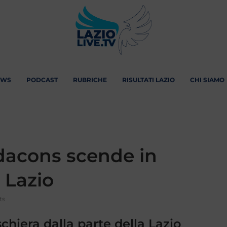
EWS
PODCAST
RUBRICHE
RISULTATI LAZIO
CHI SIAMO
odacons scende in
 Lazio
ts
schiera dalla parte della Lazio