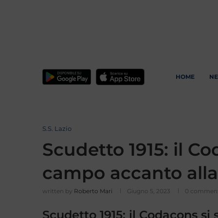
HOME
N
S.S. Lazio
Scudetto 1915: il C
campo accanto alla
written by
Roberto Mari
Giugno 5, 2023
0 commen
Scudetto 1915: il Codacons si 