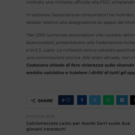
inoltrato una richiesta ufficiale alla FIGC schierandos
In sostanza l’associazione consumatori ha inoltrato
dossier relativo alla assegnazione ex aequo del titol
“Nel 2015 numerose associazioni che ruotano attor
biancocelesti, presentavano alla Federazione richi
e la S.S. Lazio. La richiesta veniva valutata positi
una commissione storica. Allo stato attuale, non c
Codacons chiede di fare chiarezza sulla vicenda a
ambito calcistico e tutelare i diritti di tutti gli 
0
SHARE
previous post
Calciomercato Lazio: per Acerbi Sarri vuole due
giovani nerazzurri