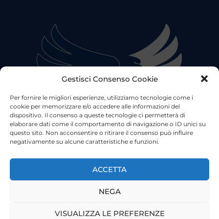
Gestisci Consenso Cookie
Per fornire le migliori esperienze, utilizziamo tecnologie come i
cookie per memorizzare e/o accedere alle informazioni del
dispositivo. Il consenso a queste tecnologie ci permetterà di
elaborare dati come il comportamento di navigazione o ID unici su
questo sito. Non acconsentire o ritirare il consenso può influire
negativamente su alcune caratteristiche e funzioni.
©2023 Tutti i diritti riservati
Lazio Live TV
Testata Giornalistica - Autorizzazione Tribunale di Roma
ACCETTA
n°85/2022 - Direttore Responsabile: Francesco Vergovich
NEGA
Privacy
|
Pubblicità
|
Termini e Condizioni
|
Cookie
VISUALIZZA LE PREFERENZE