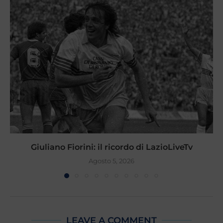
Giuliano Fiorini: il ricordo di LazioLiveTv
Agosto 5, 2026
LEAVE A COMMENT