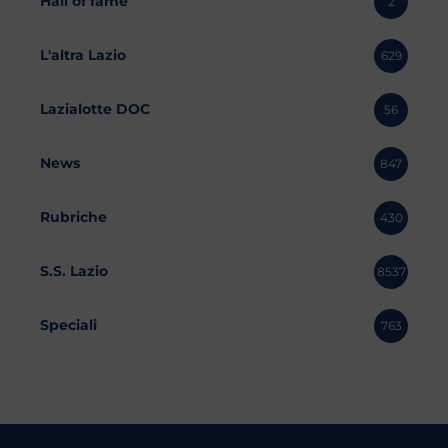
Hall of fame
2
L'altra Lazio
629
Lazialotte DOC
56
News
847
Rubriche
430
S.S. Lazio
8537
Speciali
763