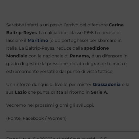
Sarebbe infatti a un passo l’arrivo del difensore
Carina
Baltrip-Reyes
. La calciatrice, classe 1998 ha deciso di
lasciare il
Maritimo
(club portoghese) per sbarcare in
Italia. La Baltrip-Reyes, reduce dalla
spedizione
Mondiale
con la nazionale di
Panama,
é un difensore in
grado di gestire la pressione, dotata di grande tecnica e
estremamente versatile dal punto di vista tattico.
Un rinforzo dunque di livello per mister
Grassadonia
e la
sua
Lazio
che punta dritta al ritorno in
Serie A
.
Vedremo nei prossimi giorni gli sviluppi.
(Fonte: Facebook / Women)
———————————————————————————————
Dona il tuo “5 x 1000” a Word Save World – C F