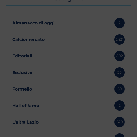
Almanacco di oggi
2
Calciomercato
2431
Editoriali
892
Esclusive
35
Formello
59
Hall of fame
2
L'altra Lazio
629