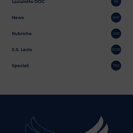
Lazialotte DOC
56
News
847
Rubriche
430
S.S. Lazio
8538
Speciali
763