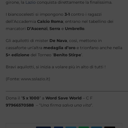
girone, la
Lazio
conquista direttamente la finalissima.
I biancocelesti si impongono
3-1
contro i ragazzi
dell’Accademia
Calcio Roma
; entrano nel tabellino dei
marcatori
D’Ascenzi
,
Serra
e
Umbrello
.
Gli aquilotti di mister
De Nava
, così, mettono in
cassaforte un’altra
medaglia d’oro
e trionfano anche nella
5^ edizione
del Torneo ‘
Benito Stirpe
’.
Bravi aquilotti, si inizia a volare più in alto di tutti !
(Fonte: www.sslazio.it)
———————————————————————————————
Dona il “
5 x 1000
” a
Word Save World
– C F
97966570588
– “
Una firma salva una vita
“.