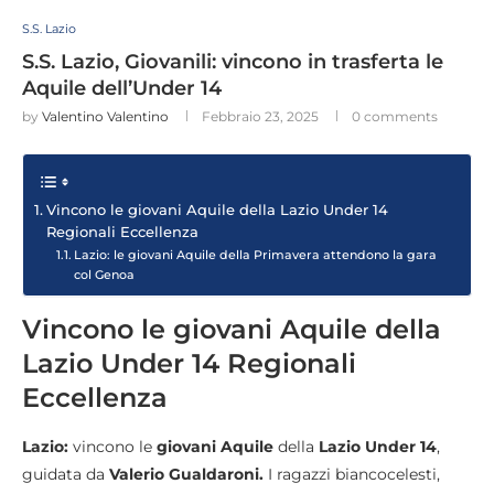
S.S. Lazio
S.S. Lazio, Giovanili: vincono in trasferta le
Aquile dell’Under 14
by
Valentino Valentino
Febbraio 23, 2025
0 comments
Vincono le giovani Aquile della Lazio Under 14
Regionali Eccellenza
Lazio: le giovani Aquile della Primavera attendono la gara
col Genoa
Vincono le giovani Aquile della
Lazio Under 14 Regionali
Eccellenza
Lazio:
vincono le
giovani Aquile
della
Lazio Under 14
,
guidata da
Valerio Gualdaroni.
I ragazzi biancocelesti,