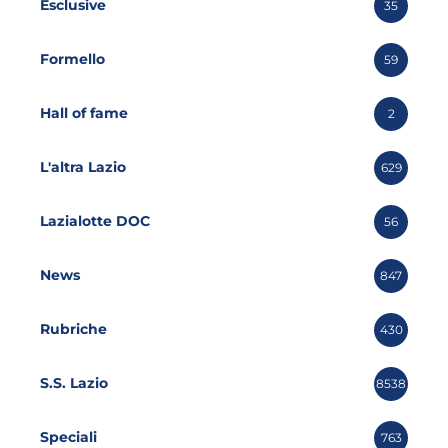
Esclusive
35
Formello
59
Hall of fame
2
L'altra Lazio
629
Lazialotte DOC
56
News
847
Rubriche
430
S.S. Lazio
8538
Speciali
763