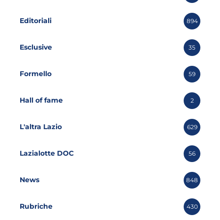
Editoriali
894
Esclusive
35
Formello
59
Hall of fame
2
L'altra Lazio
629
Lazialotte DOC
56
News
848
Rubriche
430