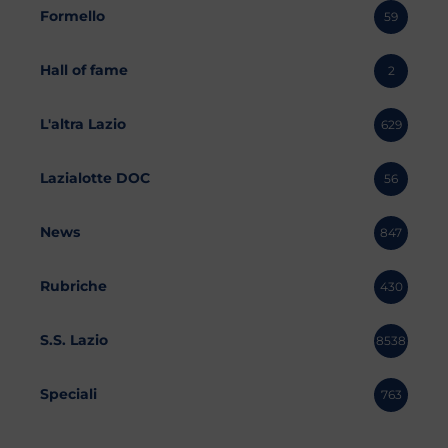
Formello
59
Hall of fame
2
L'altra Lazio
629
Lazialotte DOC
56
News
847
Rubriche
430
S.S. Lazio
8538
Speciali
763