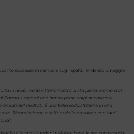
 su quanto successo in campo e sugli spalti, rendendo omaggio
solta in nove, ma la vittoria nostra ci sta piena. Siamo stati
dal Parma. I ragazzi non hanno perso colpi nonostante
 premiati dal risultati. È una bella soddisfazione in una
contro. Ricominciamo a soffrire dalla prossima con tanti
oria”.
istiche e in che situazioni può fare bene, lo sto conoscendo