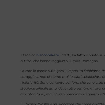
Il tecnico
biancoceleste
, infatti, ha fatto il punto
ai tifosi che hanno raggiunto l’Emilia Romagna.
Queste le parole sulla gara:
“La partita l’abbiamo ri
coraggiosi, non ci siamo mai lasciati schiacciare 
l’inferiorità. Sono contento per loro, che sono stati
stagione difficilissima, dove tutto sembra girarci 
giocatori fuori, ma intanto prendiamoci questa vitt
Su Noslin:
“Noslin è un giocatore che come caratter