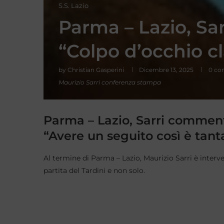
S.S. Lazio
Parma – Lazio, Sarri
“Colpo d’occhio 
by
Christian Gasperini
Dicembre 13, 2025
0 c
Maurizio Sarri conferenza stampa
Parma – Lazio, Sarri commenta 
“Avere un seguito così è tant
Al termine di Parma – Lazio, Maurizio Sarri è interv
partita del Tardini e non solo.