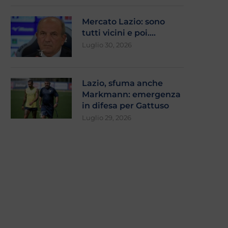
Mercato Lazio: sono
tutti vicini e poi….
Luglio 30, 2026
Lazio, sfuma anche
Markmann: emergenza
in difesa per Gattuso
Luglio 29, 2026
laminio, stretta finale: si attende
Zaccagni e Ratkov pi
l’esito
l’Ascoli (2-1). Gattuso: “Con
Agosto 4, 2026
Agosto 3, 2026