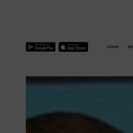
HOME
N