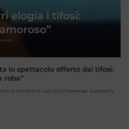
 elogia i tifosi:
clamoroso”
omments
lo spettacolo offerto dai tifosi:
a roba”
enuto ai microfoni di Lazio Style Channel per analizzare la