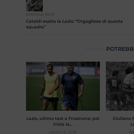
previous post
Cataldi esalta la Lazio: “Orgoglioso di questa
squadra”
POTREBB
Lazio, ultimo test a Frosinone: poi
Giuliano Fi
inizia la...
L
Agosto 6, 2026
Ag