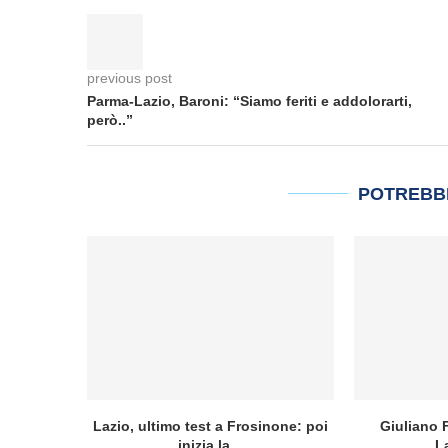
previous post
Parma-Lazio, Baroni: “Siamo feriti e addolorarti,
però..”
POTREBB
Lazio, ultimo test a Frosinone: poi
Giuliano F
inizia la...
L