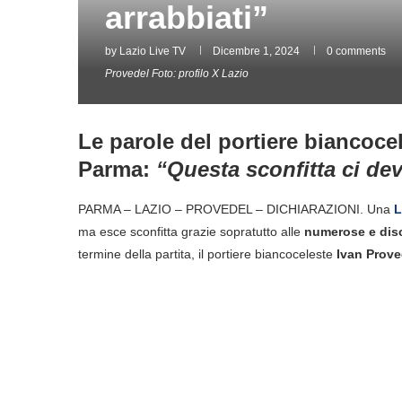
arrabbiati”
by
Lazio Live TV
Dicembre 1, 2024
0 comments
Provedel Foto: profilo X Lazio
Le parole del portiere biancocel
Parma:
“Questa sconfitta ci dev
PARMA – LAZIO – PROVEDEL – DICHIARAZIONI. Una
L
ma esce sconfitta grazie sopratutto alle
numerose e discu
termine della partita, il portiere biancoceleste
Ivan Prove