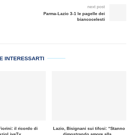
next post
Parma-Lazio 3-1 le pagelle dei
biancocelesti
E INTERESSARTI
iorini: il ricordo di
Lazio, Bisignani sui tifosi: “Stanno
azioLiveTv
dimostrando amore alla...