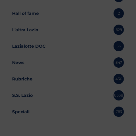
Hall of fame
2
L'altra Lazio
629
Lazialotte DOC
56
News
847
Rubriche
430
S.S. Lazio
8538
Speciali
763