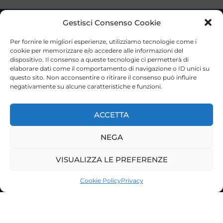
Gestisci Consenso Cookie
Per fornire le migliori esperienze, utilizziamo tecnologie come i
cookie per memorizzare e/o accedere alle informazioni del
dispositivo. Il consenso a queste tecnologie ci permetterà di
elaborare dati come il comportamento di navigazione o ID unici su
questo sito. Non acconsentire o ritirare il consenso può influire
negativamente su alcune caratteristiche e funzioni.
ACCETTA
NEGA
VISUALIZZA LE PREFERENZE
©2023 Tutti i diritti riservati
Lazio Live TV
Cookie Policy
Privacy
Testata Giornalistica - Autorizzazione Tribunale di Roma
n°85/2022 - Direttore Responsabile: Francesco Vergovich