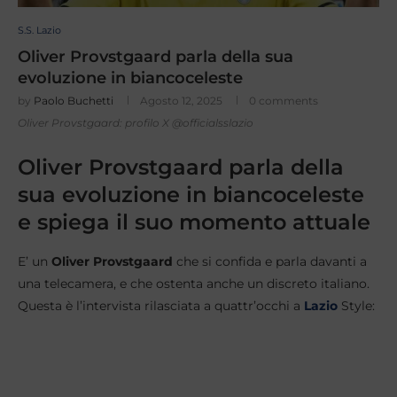
S.S. Lazio
Oliver Provstgaard parla della sua
evoluzione in biancoceleste
by
Paolo Buchetti
Agosto 12, 2025
0 comments
Oliver Provstgaard: profilo X @officialsslazio
Oliver Provstgaard parla della
sua evoluzione in biancoceleste
e spiega il suo momento attuale
E’ un
Oliver Provstgaard
che si confida e parla davanti a
una telecamera, e che ostenta anche un discreto italiano.
Questa è l’intervista rilasciata a quattr’occhi a
Lazio
Style: