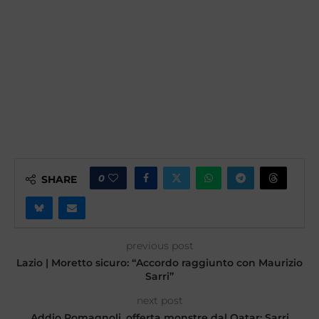
0
SHARE
previous post
Lazio | Moretto sicuro: “Accordo raggiunto con Maurizio
Sarri”
next post
Addio Romagnoli, offerta monstre dal Qatar: Sarri