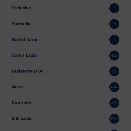
Esclusive
35
Formello
59
Hall of fame
2
L'altra Lazio
629
Lazialotte DOC
56
News
847
Rubriche
430
S.S. Lazio
8537