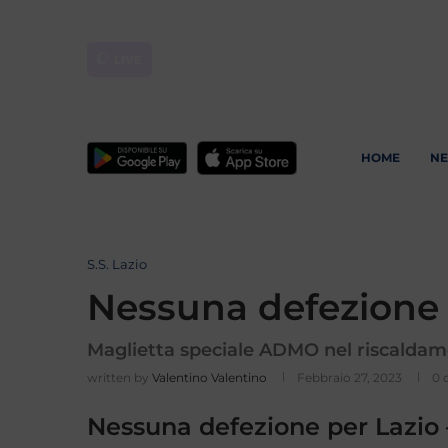
LIVE
HOME
N
S.S. Lazio
Nessuna defezione 
Maglietta speciale ADMO nel riscaldam
written by
Valentino Valentino
Febbraio 27, 2023
0 
Nessuna defezione per Lazio