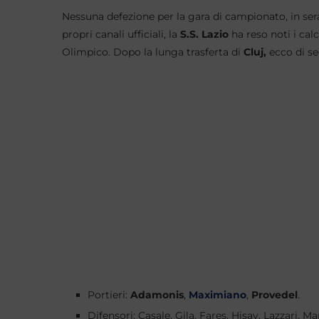
Nessuna defezione per la gara di campionato, in sera
propri canali ufficiali, la
S.S. Lazio
ha reso noti i calc
Olimpico. Dopo la lunga trasferta di
Cluj,
ecco di seg
Portieri:
Adamonis
,
Maximiano
,
Provedel
.
Difensori: Casale, Gila, Fares, Hisay, Lazzari, M