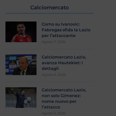
Calciomercato
Como su Ivanovic:
Fabregas sfida la Lazio
per l’attaccante
Agosto 7, 2026
laminio, stretta finale: si attende
Zaccagni e Ratkov pi
Calciomercato Lazio,
l’esito
l’Ascoli (2-1). Gattuso: “Con
avanza Hautekiet: i
Agosto 4, 2026
Agosto 3, 2026
dettagli
Agosto 6, 2026
Calciomercato Lazio,
non solo Gimenez:
nome nuovo per
l’attacco
Agosto 5, 2026