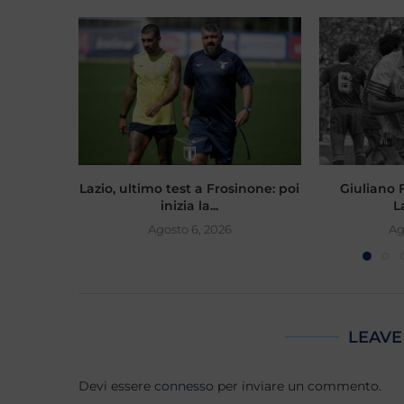
Lazio, ultimo test a Frosinone: poi
Giuliano Fi
inizia la...
L
Agosto 6, 2026
Ag
LEAVE
Devi essere
connesso
per inviare un commento.