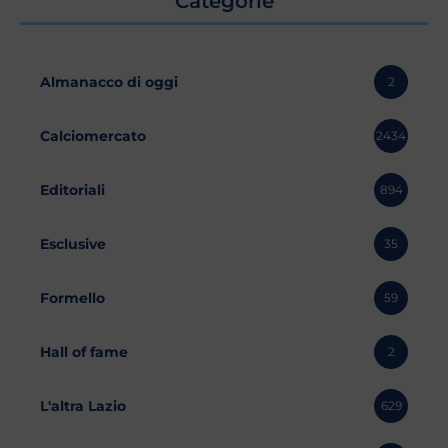
Categorie
Almanacco di oggi
2
Calciomercato
2434
Editoriali
894
Esclusive
35
Formello
59
Hall of fame
2
L'altra Lazio
629