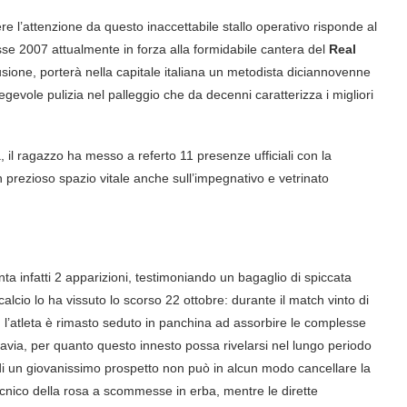
liere l’attenzione da questo inaccettabile stallo operativo risponde al
se 2007 attualmente in forza alla formidabile cantera del
Real
lusione, porterà nella capitale italiana un metodista diciannovenne
regevole pulizia nel palleggio che da decenni caratterizza i migliori
, il ragazzo ha messo a referto 11 presenze ufficiali con la
n prezioso spazio vitale anche sull’impegnativo e vetrinato
a infatti 2 apparizioni, testimoniando un bagaglio di spiccata
alcio lo ha vissuto lo scorso 22 ottobre: durante il match vinto di
, l’atleta è rimasto seduto in panchina ad assorbire le complesse
tavia, per quanto questo innesto possa rivelarsi nel lungo periodo
di un giovanissimo prospetto non può in alcun modo cancellare la
io tecnico della rosa a scommesse in erba, mentre le dirette