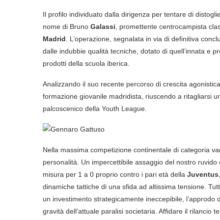
Il profilo individuato dalla dirigenza per tentare di distog
nome di Bruno
Galassi
, promettente centrocampista clas
Madrid
. L’operazione, segnalata in via di definitiva conc
dalle indubbie qualità tecniche, dotato di quell’innata e p
prodotti della scuola iberica.
Analizzando il suo recente percorso di crescita agonistica
formazione giovanile madridista, riuscendo a ritagliarsi u
palcoscenico della Youth League.
Nella massima competizione continentale di categoria vant
personalità. Un impercettibile assaggio del nostro ruvido c
misura per 1 a 0 proprio contro i pari età della
Juventus
dinamiche tattiche di una sfida ad altissima tensione. Tut
un investimento strategicamente ineccepibile, l’approdo 
gravità dell’attuale paralisi societaria. Affidare il rilanc