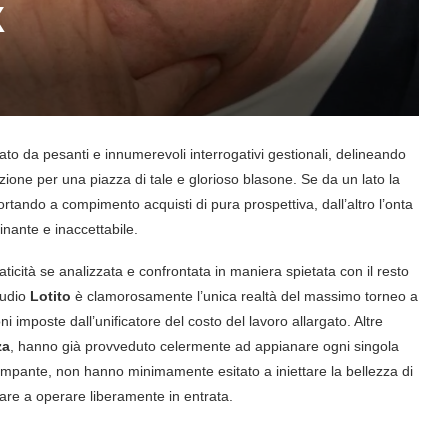
X
to da pesanti e innumerevoli interrogativi gestionali, delineando
zione per una piazza di tale e glorioso blasone. Se da un lato la
portando a compimento acquisti di pura prospettiva, dall’altro l’onta
nante e inaccettabile.
cità se analizzata e confrontata in maniera spietata con il resto
audio
Lotito
è clamorosamente l’unica realtà del massimo torneo a
oni imposte dall’unificatore del costo del lavoro allargato. Altre
za
, hanno già provveduto celermente ad appianare ogni singola
iù lampante, non hanno minimamente esitato a iniettare la bellezza di
rnare a operare liberamente in entrata.