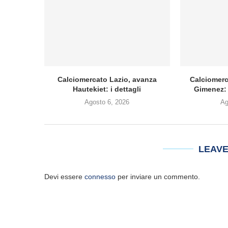
Calciomercato Lazio, avanza
Calciomerc
Hautekiet: i dettagli
Gimenez: 
Agosto 6, 2026
Ag
LEAV
Devi essere
connesso
per inviare un commento.