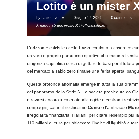
Lotito è un mister 
by
Lazio Live TV
Giugno 17, 2026
0 comments
Angelo Fabiani: profilo X @officialsslazio
L’orizzonte calcistico della
Lazio
continua a essere oscura
un vero e proprio paradosso sportivo che rasenta l’umilia
dirigenza capitolina cerca di gettare le basi per il futuro 
del mercato a saldo zero rimane una ferita aperta, sangui
Questa profonda anomalia emerge in tutta la sua drammati
del panorama della Serie A. La società presieduta da Cl
ritrovarsi ancora incatenata alle rigide e castranti restrizi
compagini, come il ricchissimo
Como
o l’ambizioso
Mon
irregolarità finanziaria. I lariani, per citare l’esempio p
110 milioni di euro per sbloccare l’indice di liquidità e to