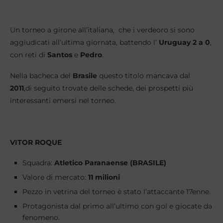
Un torneo a girone all’italiana, che i verdeoro si sono
aggiudicati all’ultima giornata, battendo l’
Uruguay 2 a 0
,
con reti di
Santos
e
Pedro
.
Nella bacheca del
Brasile
questo titolo mancava dal
2011
,di seguito trovate delle schede, dei prospetti più
interessanti emersi nel torneo.
VITOR ROQUE
Squadra:
Atletico Paranaense (BRASILE)
Valore di mercato:
11 milioni
Pezzo in vetrina del torneo è stato l’attaccante 17enne.
Protagonista dal primo all’ultimo con gol e giocate da
fenomeno.