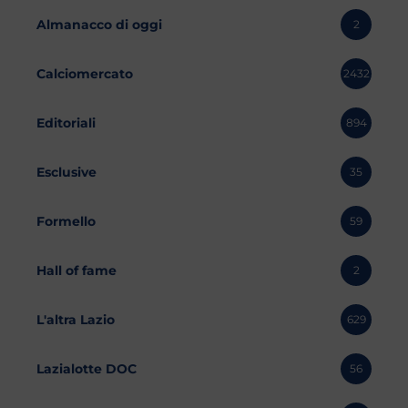
Almanacco di oggi
2
Calciomercato
2432
Editoriali
894
Esclusive
35
Formello
59
Hall of fame
2
L'altra Lazio
629
Lazialotte DOC
56