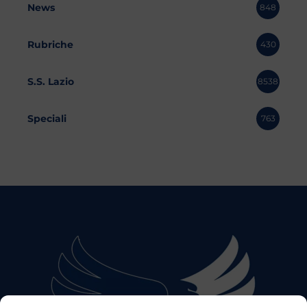
News
848
Rubriche
430
S.S. Lazio
8538
Speciali
763