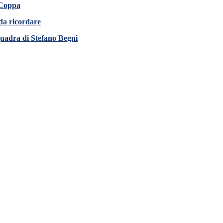
 Coppa
 da ricordare
squadra di Stefano Begni