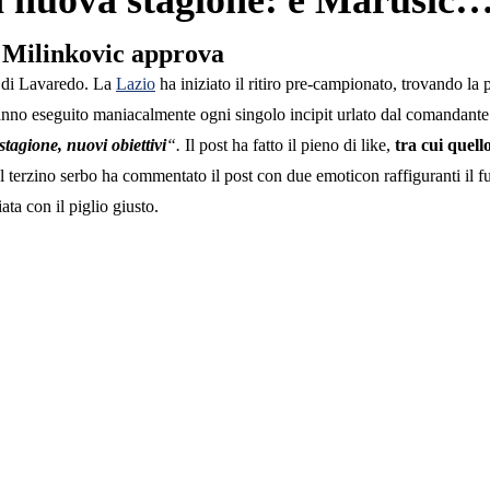
la nuova stagione: e Marusic
ke: Milinkovic approva
me di Lavaredo. La
Lazio
ha iniziato il ritiro pre-campionato, trovando la
e hanno eseguito maniacalmente ogni singolo incipit urlato dal comandante.
tagione, nuovi obiettivi
“.
Il post ha fatto il pieno di like,
tra cui quell
 Il terzino serbo ha commentato il post con due emoticon raffiguranti il f
ata con il piglio giusto.