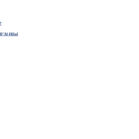
7
l’Al-Hilal