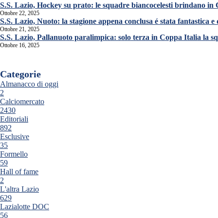
S.S. Lazio, Hockey su prato: le squadre biancocelesti brindano in
Ottobre 22, 2025
S.S. Lazio, Nuoto: la stagione appena conclusa é stata fantastica e
Ottobre 21, 2025
S.S. Lazio, Pallanuoto paralimpica: solo terza in Coppa Italia la 
Ottobre 16, 2025
Categorie
Almanacco di oggi
2
Calciomercato
2430
Editoriali
892
Esclusive
35
Formello
59
Hall of fame
2
L'altra Lazio
629
Lazialotte DOC
56