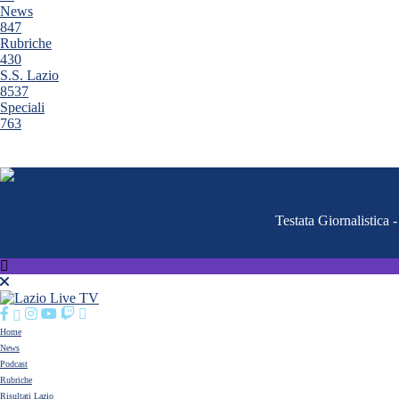
News
847
Rubriche
430
S.S. Lazio
8537
Speciali
763
Testata Giornalistica
Home
News
Podcast
Rubriche
Risultati Lazio