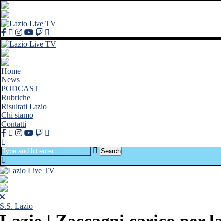
Home
News
PODCAST
Rubriche
Risultati Lazio
Chi siamo
Contatti
Search
S.S. Lazio