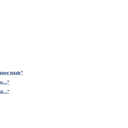
tore totale”
ito…”
gol…”