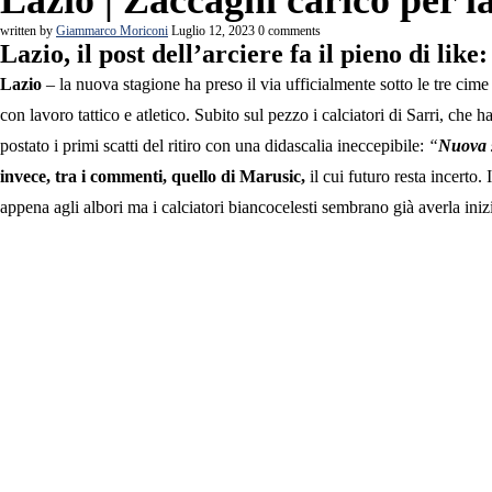
Lazio | Zaccagni carico per 
written by
Giammarco Moriconi
Luglio 12, 2023
0 comments
Lazio, il post dell’arciere fa il pieno di li
Lazio
– la nuova stagione ha preso il via ufficialmente sotto le tre ci
con lavoro tattico e atletico. Subito sul pezzo i calciatori di Sarri, ch
postato i primi scatti del ritiro con una didascalia ineccepibile:
“
Nuova s
invece, tra i commenti, quello di Marusic,
il cui futuro resta incerto.
appena agli albori ma i calciatori biancocelesti sembrano già averla inizi