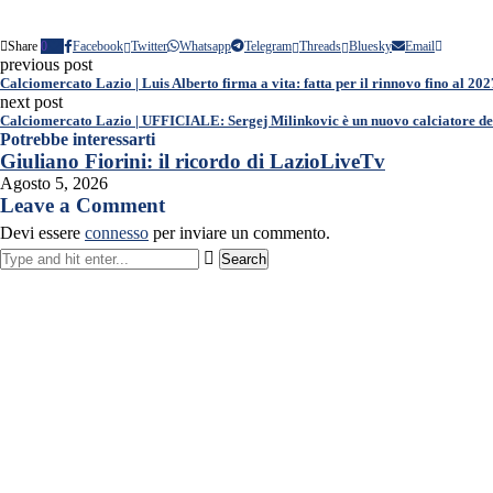
Share
0
Facebook
Twitter
Whatsapp
Telegram
Threads
Bluesky
Email
previous post
Calciomercato Lazio | Luis Alberto firma a vita: fatta per il rinnovo fino al 202
next post
Calciomercato Lazio | UFFICIALE: Sergej Milinkovic è un nuovo calciatore del
Potrebbe interessarti
Giuliano Fiorini: il ricordo di LazioLiveTv
Agosto 5, 2026
Leave a Comment
Devi essere
connesso
per inviare un commento.