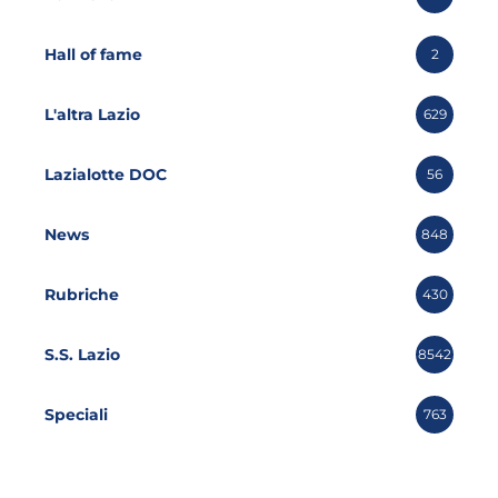
Hall of fame
2
L'altra Lazio
629
Lazialotte DOC
56
News
848
Rubriche
430
S.S. Lazio
8542
Speciali
763