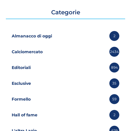
Categorie
Almanacco di oggi
2
Calciomercato
2434
Editoriali
894
Esclusive
35
Formello
59
Hall of fame
2
L'altra Lazio
629