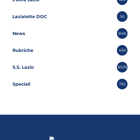
Lazialotte DOC
56
News
848
Rubriche
430
S.S. Lazio
8539
Speciali
763