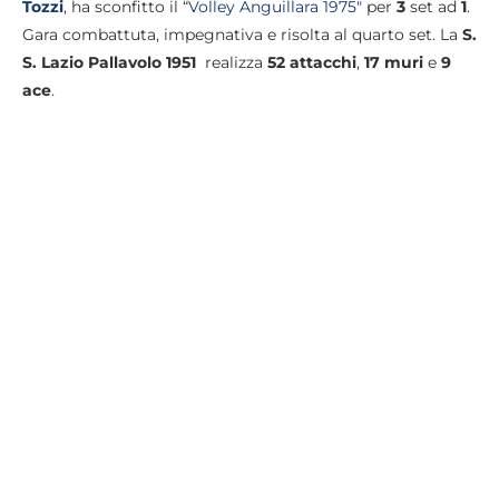
Tozzi
, ha sconfitto il “
Volley Anguillara 1975″
per
3
set ad
1
.
Gara combattuta, impegnativa e risolta al quarto set. La
S.
S.
Lazio Pallavolo 1951
realizza
52 attacchi
,
17 muri
e
9
ace
.