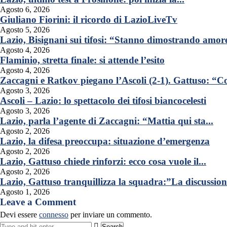
Agosto 6, 2026
Giuliano Fiorini: il ricordo di LazioLiveTv
Agosto 5, 2026
Lazio, Bisignani sui tifosi: “Stanno dimostrando amore 
Agosto 4, 2026
Flaminio, stretta finale: si attende l’esito
Agosto 4, 2026
Zaccagni e Ratkov piegano l’Ascoli (2-1). Gattuso: “Co
Agosto 3, 2026
Ascoli – Lazio: lo spettacolo dei tifosi biancocelesti
Agosto 3, 2026
Lazio, parla l’agente di Zaccagni: “Mattia qui sta...
Agosto 2, 2026
Lazio, la difesa preoccupa: situazione d’emergenza
Agosto 2, 2026
Lazio, Gattuso chiede rinforzi: ecco cosa vuole il...
Agosto 2, 2026
Lazio, Gattuso tranquillizza la squadra:”La discussione
Agosto 1, 2026
Leave a Comment
Devi essere
connesso
per inviare un commento.