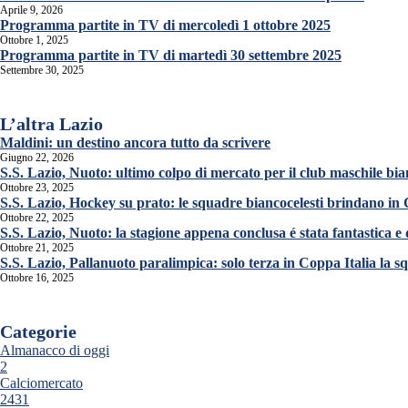
Aprile 9, 2026
Programma partite in TV di mercoledì 1 ottobre 2025
Ottobre 1, 2025
Programma partite in TV di martedì 30 settembre 2025
Settembre 30, 2025
L’altra Lazio
Maldini: un destino ancora tutto da scrivere
Giugno 22, 2026
S.S. Lazio, Nuoto: ultimo colpo di mercato per il club maschile bia
Ottobre 23, 2025
S.S. Lazio, Hockey su prato: le squadre biancocelesti brindano in
Ottobre 22, 2025
S.S. Lazio, Nuoto: la stagione appena conclusa é stata fantastica e
Ottobre 21, 2025
S.S. Lazio, Pallanuoto paralimpica: solo terza in Coppa Italia la 
Ottobre 16, 2025
Categorie
Almanacco di oggi
2
Calciomercato
2431