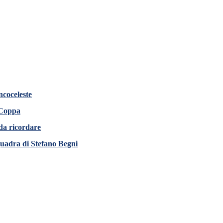
ncoceleste
 Coppa
 da ricordare
squadra di Stefano Begni