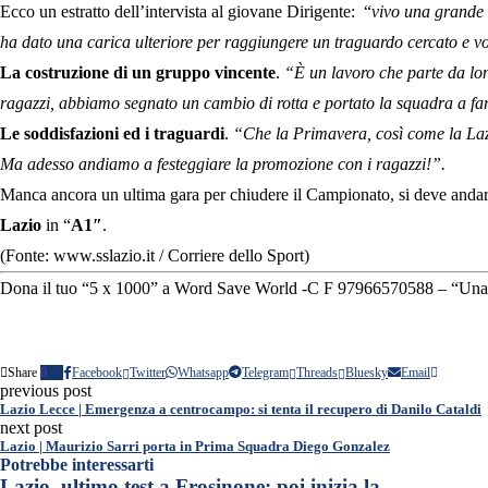
Ecco un estratto dell’intervista al giovane Dirigente: “
vivo una grande 
ha dato una carica ulteriore per raggiungere un traguardo cercato e vo
La costruzione di un gruppo vincente
.
“È un lavoro che parte da lont
ragazzi, abbiamo segnato un cambio di rotta e portato la squadra a far 
Le soddisfazioni ed i traguardi
.
“Che la Primavera, così come la Lazi
Ma adesso andiamo a festeggiare la promozione con i ragazzi!”.
Manca ancora un ultima gara per chiudere il Campionato, si deve anda
Lazio
in “
A1″
.
(Fonte: www.sslazio.it / Corriere dello Sport)
Dona il tuo “5 x 1000” a Word Save World -C F 97966570588 – “Una f
Share
0
Facebook
Twitter
Whatsapp
Telegram
Threads
Bluesky
Email
previous post
Lazio Lecce | Emergenza a centrocampo: si tenta il recupero di Danilo Cataldi
next post
Lazio | Maurizio Sarri porta in Prima Squadra Diego Gonzalez
Potrebbe interessarti
Lazio, ultimo test a Frosinone: poi inizia la...