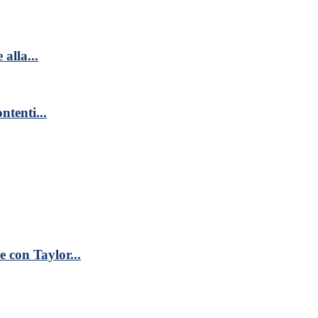
alla...
ntenti...
 con Taylor...