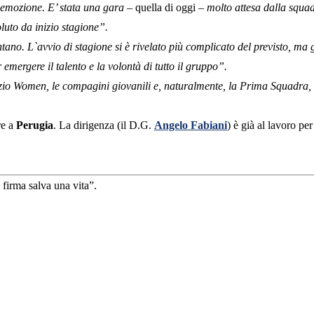
emozione. E’ stata una gara –
quella di oggi
– molto attesa dalla squadr
luto da inizio stagione”.
ano. L`avvio di stagione si è rivelato più complicato del previsto, ma g
emergere il talento e la volontà di tutto il gruppo”.
o Women, le compagini giovanili e, naturalmente, la Prima Squadra, st
re a
Perugia
. La dirigenza (il D.G.
Angelo Fabiani
) è già al lavoro pe
irma salva una vita”.