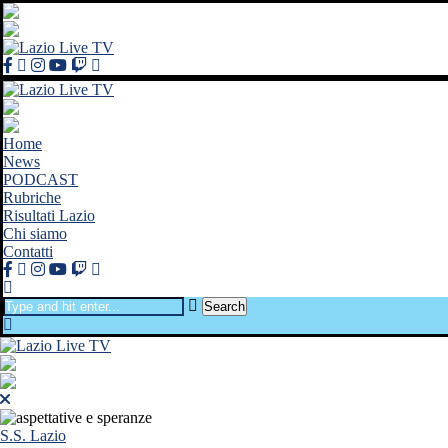
Home
News
PODCAST
Rubriche
Risultati Lazio
Chi siamo
Contatti
Search
S.S. Lazio