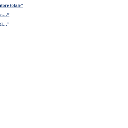
tore totale”
ito…”
gol…”