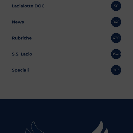
Lazialotte DOC
56
News
848
Rubriche
430
S.S. Lazio
8540
Speciali
763