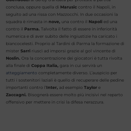
conclusa, oppure quella di
Marusic
contro il Napoli, in
seguito ad una rissa con Mazzocchi. In due occasioni la
squadra è rimasta in
nove,
una contro il
Napoli
ed una
contro il
Parma.
Talvolta il fatto di essere in inferiorità
numerica e di aver subito delle ingiustizie ha caricato i
biancocelesti. Proprio al Tardini di Parma la formazione di
mister
Sarri
riuscì ad imporsi grazie al gol vincente di
Noslin.
Ora la concentrazione dei giocatori è tutta rivolta
alla finale di
Coppa Italia,
gara in cui servirà un
atteggiamento
completamente diverso. L’auspicio per
tutti i sostenitori laziali è quello di recuperare delle pedine
importanti contro l’
Inter,
ad esempio
Taylor
e
Zaccagni.
Bisognerà essere molto più incisivi nel reparto
offensivo per mettere in crisi la difesa nerazzura.