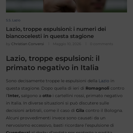
S.S. Lazio
Lazio, troppe espulsioni: i numeri dei
biancocelesti in questa stagione
by
Christian Conversi
Maggio 10, 2026
0 comments
Lazio, troppe espulsioni: il
primato negativo in Italia
Sono decisamente troppe le espulsioni della
Lazio
in
questa stagione. Dopo quella di ieri di
Romagnoli
contro
l’
Inter,
salgono a
otto
i cartellini rossi, primato negativo
in Italia. In diverse situazioni si può discutere sulle
decisioni arbitrali, come il caso di
Gila
contro il Bologna.
Alcuni provvedimenti invece sono causati da un
nervosismo eccessivo, basti ricordare l’espulsione di
Guendouzi
al derby d’andata per proteste a partita