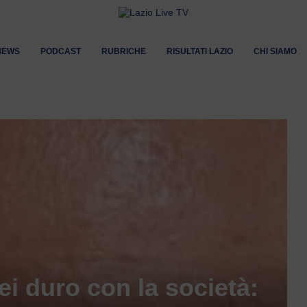
NEWS
PODCAST
RUBRICHE
RISULTATI LAZIO
CHI SIAMO
ei duro con la società: