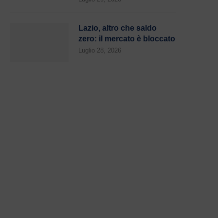
Lazio, altro che saldo
zero: il mercato è bloccato
Luglio 28, 2026
Zaccagni e Ratkov piegano l’Ascoli
Ascoli – Lazio: lo spettac
(2-1). Gattuso: “Contenti...
tifosi biancocelesti
Agosto 3, 2026
Agosto 3, 2026