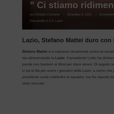
” Ci stiamo ridime
by
Christian Conversi
Dicembre 9, 2025
0 commen
Foto profilo X S.S. Lazio
Lazio, Stefano Mattei duro con l
Stefano Mattei
si è espresso duramente contro la societ
sta attraversando la
Lazio
. Il presidente
Lotito
ha dichiar
parole non bastano ai tifosi per stare sereni. Di seguito s
ci sia la fila per avere i giocatori della Lazio, a meno ch
presidente vuole indebolire la squadra, ma ha risposto be
stato mercato.