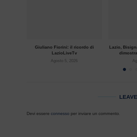
Giuliano Fiorini: il ricordo di
Lazio, Bisign
LazioLiveTv
dimostra
Agosto 5, 2026
Ag
LEAV
Devi essere
connesso
per inviare un commento.