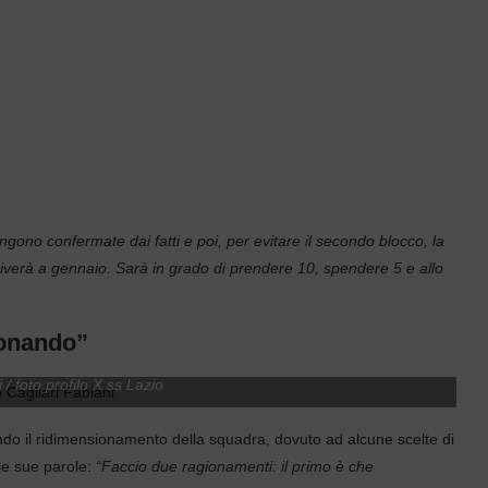
gono confermate dai fatti e poi, per evitare il secondo blocco, la
riverà a gennaio. Sarà in grado di prendere 10, spendere 5 e allo
ionando”
/ foto profilo X ss Lazio
ndo il ridimensionamento della squadra, dovuto ad alcune scelte di
 le sue parole:
“Faccio due ragionamenti: il primo è che