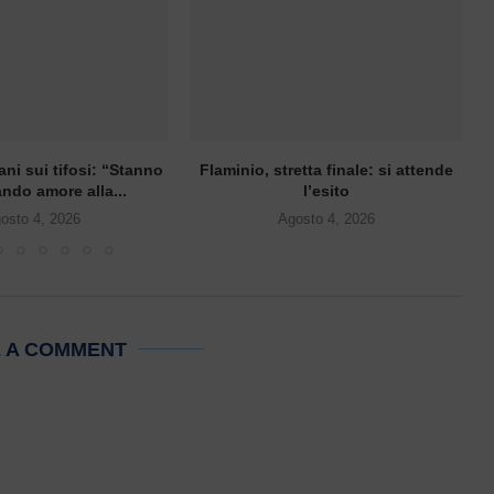
ani sui tifosi: “Stanno
Flaminio, stretta finale: si attende
ndo amore alla...
l’esito
osto 4, 2026
Agosto 4, 2026
E A COMMENT