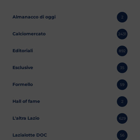
Almanacco di oggi
2
Calciomercato
2431
Editoriali
892
Esclusive
35
Formello
59
Hall of fame
2
L'altra Lazio
629
Lazialotte DOC
56