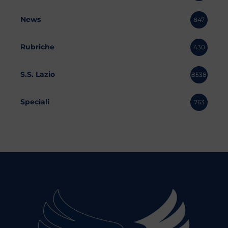
News
847
Rubriche
430
S.S. Lazio
8538
Speciali
763