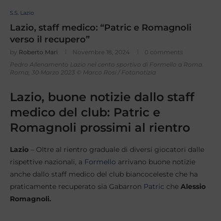
S.S. Lazio
Lazio, staff medico: “Patric e Romagnoli
verso il recupero”
by
Roberto Mari
Novembre 18, 2024
0 comments
Pedro Allenamento Lazio nel cento sportivo di Formello a Roma.
Roma, 30 Marzo 2023 © Marco Rosi / Fotonotizia
Lazio, buone notizie dallo staff
medico del club: Patric e
Romagnoli prossimi al rientro
Lazio
– Oltre al rientro graduale di diversi giocatori dalle
rispettive nazionali, a
Formello
arrivano buone notizie
anche dallo staff medico del club biancoceleste che ha
praticamente recuperato sia Gabarron
Patric
che
Alessio
Romagnoli.