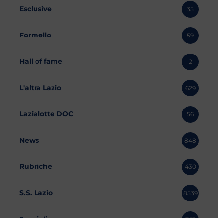
Esclusive
35
Formello
59
Hall of fame
2
L'altra Lazio
629
Lazialotte DOC
56
News
848
Rubriche
430
S.S. Lazio
8539