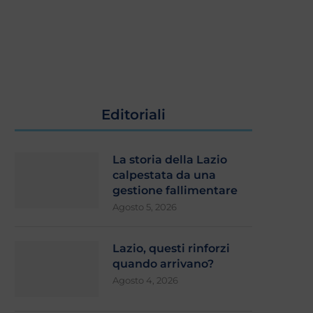
Editoriali
La storia della Lazio
laminio, stretta finale: si attende
Zaccagni e Ratkov pi
l’esito
l’Ascoli (2-1). Gattuso: “Con
calpestata da una
gestione fallimentare
Agosto 4, 2026
Agosto 3, 2026
Agosto 5, 2026
Lazio, questi rinforzi
quando arrivano?
Agosto 4, 2026