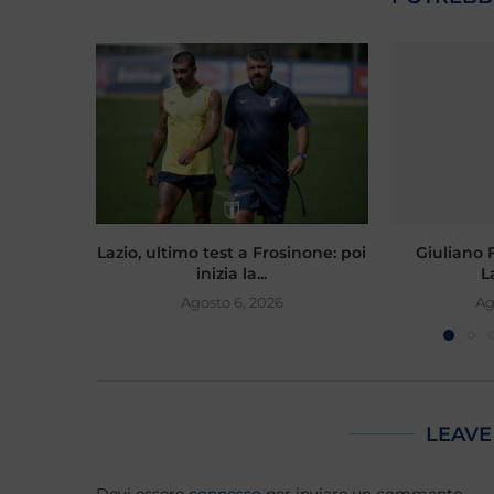
Lazio, ultimo test a Frosinone: poi
Giuliano Fi
inizia la...
L
Agosto 6, 2026
Ag
LEAVE
Devi essere
connesso
per inviare un commento.