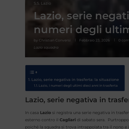
S.S. Lazio
Lazio, serie negati
numeri degli ultim
by
Christian Conversi
Febbraio 23, 2026
0 co
Lazio squadra
Lazio, serie negativa in trasferta: la situazione
Lazio, i numeri degli ultimi dieci anni in trasferta
Lazio, serie negativa in trasfe
In casa
Lazio
si registra una serie negativa in tras
esterno contro il
Cagliari
di sabato sera. Purtroppo
poiché la squadra si trova intrappolata tra il nono