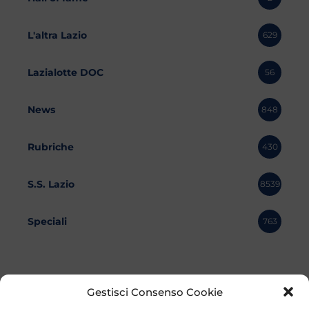
L'altra Lazio
629
Lazialotte DOC
56
News
848
Rubriche
430
S.S. Lazio
8539
Speciali
763
Gestisci Consenso Cookie