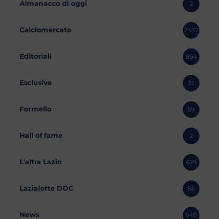
Almanacco di oggi
2
Calciomercato
2432
Editoriali
894
Esclusive
35
Formello
59
Hall of fame
2
L'altra Lazio
629
Lazialotte DOC
56
News
848