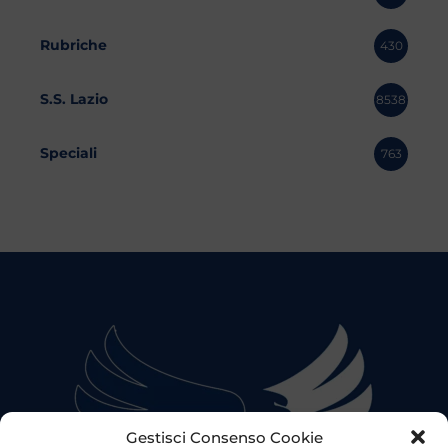
Rubriche
430
S.S. Lazio
8538
Speciali
763
Gestisci Consenso Cookie