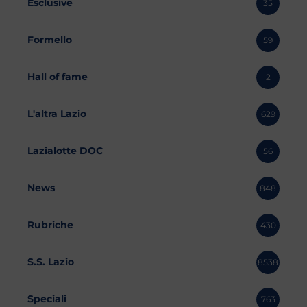
Esclusive
35
Formello
59
Hall of fame
2
L'altra Lazio
629
Lazialotte DOC
56
News
848
Rubriche
430
S.S. Lazio
8538
Speciali
763