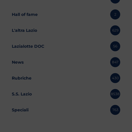
Hall of fame
2
L'altra Lazio
629
Lazialotte DOC
56
News
847
Rubriche
430
S.S. Lazio
8538
Speciali
763