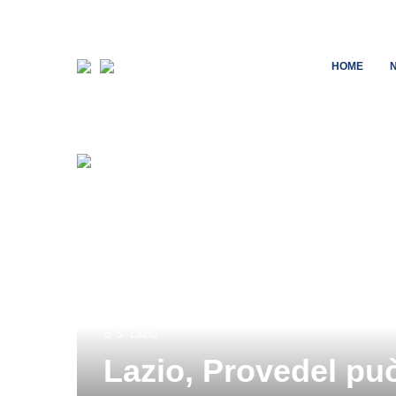
HOME
S.S. Lazio
Lazio, Provedel può