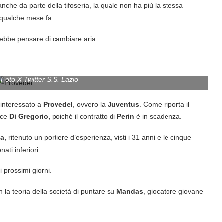
che da parte della tifoseria, la quale non ha più la stessa
 qualche mese fa.
rebbe pensare di cambiare aria.
 Foto X Twitter S.S. Lazio
o interessato a
Provedel
, ovvero la
Juventus
. Come riporta il
ice
Di Gregorio,
poiché il contratto di
Perin
è in scadenza.
a,
ritenuto un portiere d’esperienza, visti i 31 anni e le cinque
ti inferiori.
 prossimi giorni.
la teoria della società di puntare su
Mandas
, giocatore giovane