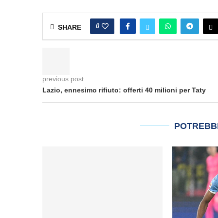
0
SHARE
previous post
Lazio, ennesimo rifiuto: offerti 40 milioni per Taty
POTREBB