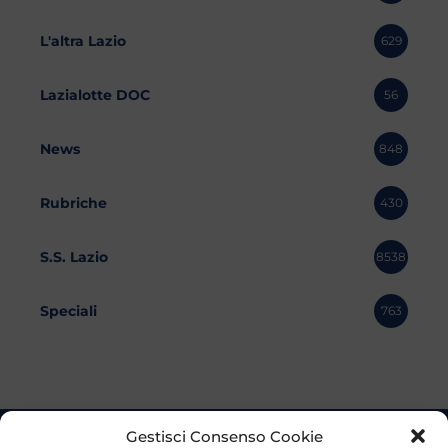
L'altra Lazio
629
Lazialotte DOC
56
News
848
Rubriche
430
S.S. Lazio
8538
Speciali
763
Gestisci Consenso Cookie