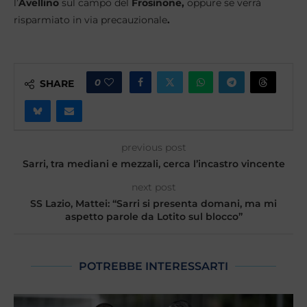
l’
Avellino
sul campo del
Frosinone,
oppure se verrà
risparmiato in via precauzionale
.
0
SHARE
previous post
Sarri, tra mediani e mezzali, cerca l’incastro vincente
next post
SS Lazio, Mattei: “Sarri si presenta domani, ma mi
aspetto parole da Lotito sul blocco”
POTREBBE INTERESSARTI