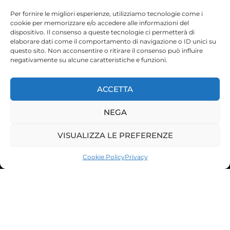
Per fornire le migliori esperienze, utilizziamo tecnologie come i
cookie per memorizzare e/o accedere alle informazioni del
dispositivo. Il consenso a queste tecnologie ci permetterà di
elaborare dati come il comportamento di navigazione o ID unici su
questo sito. Non acconsentire o ritirare il consenso può influire
negativamente su alcune caratteristiche e funzioni.
ACCETTA
NEGA
VISUALIZZA LE PREFERENZE
©2023 Tutti i diritti riservati
Lazio Live TV
Cookie Policy
Privacy
Testata Giornalistica - Autorizzazione Tribunale di Roma
n°85/2022 - Direttore Responsabile: Francesco Vergovich
Privacy
|
Pubblicità
|
Termini e Condizioni
|
Cookie