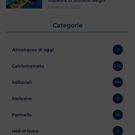
squadra di Stefano Begni
Ottobre 16, 2025
Categorie
Almanacco di oggi
2
Calciomercato
2432
Editoriali
894
Esclusive
35
Formello
59
Hall of fame
2