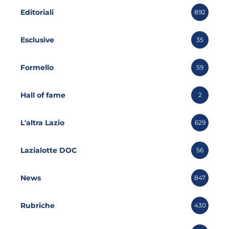
Editoriali
892
Esclusive
35
Formello
59
Hall of fame
2
L'altra Lazio
629
Lazialotte DOC
56
News
847
Rubriche
430