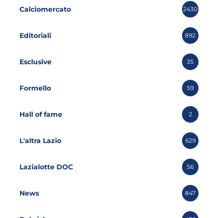
Calciomercato
2430
Editoriali
892
Esclusive
35
Formello
59
Hall of fame
2
L'altra Lazio
629
Lazialotte DOC
56
News
847